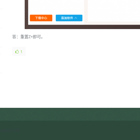
答：重置Z+即可。
1
客
启
4032472号