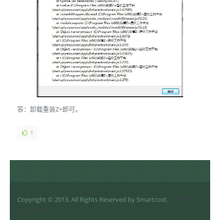
答：卸载重装Z+即可。
1
Copyright © 2013. All Rights Reserved by Smartcost.
粤ICP备
14032472号