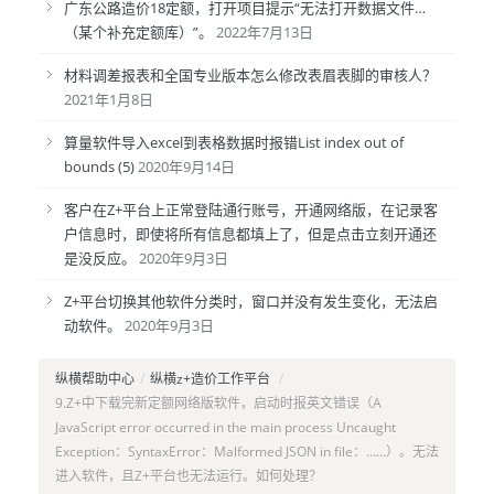
广东公路造价18定额，打开项目提示“无法打开数据文件…
（某个补充定额库）”。
2022年7月13日
材料调差报表和全国专业版本怎么修改表眉表脚的审核人？
2021年1月8日
算量软件导入excel到表格数据时报错List index out of
bounds (5)
2020年9月14日
客户在Z+平台上正常登陆通行账号，开通网络版，在记录客
户信息时，即使将所有信息都填上了，但是点击立刻开通还
是没反应。
2020年9月3日
Z+平台切换其他软件分类时，窗口并没有发生变化，无法启
动软件。
2020年9月3日
纵横帮助中心
/
纵横z+造价工作平台
/
9.Z+中下载完新定额网络版软件，启动时报英文错误（A
JavaScript error occurred in the main process Uncaught
Exception：SyntaxError：Malformed JSON in file：……）。无法
进入软件，且Z+平台也无法运行。如何处理？