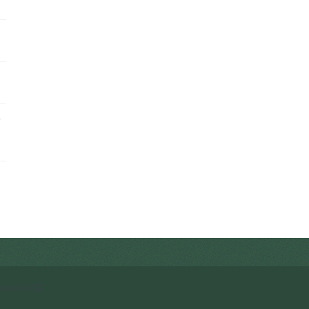
客
启
4032472号