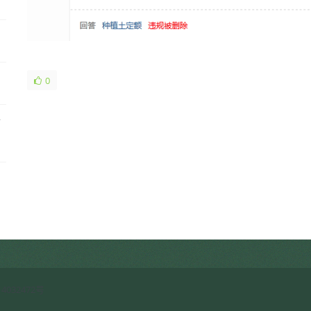
0
客
启
4032472号