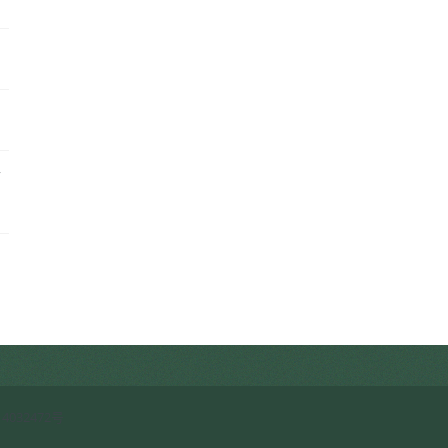
客
启
4032472号