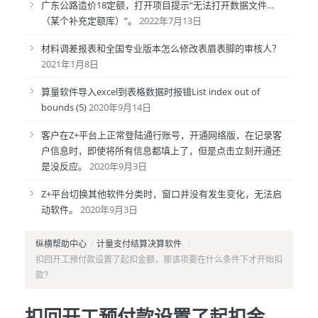
广东公路造价18定额，打开项目提示“无法打开数据文件…
（某个补充定额库）”。
2022年7月13日
材料调差报表和全国专业版本怎么修改表眉表脚的审核人？
2021年1月8日
算量软件导入excel到表格数据时报错List index out of
bounds (5)
2020年9月14日
客户在Z+平台上正常登陆通行账号，开通网络版，在记录客
户信息时，即使将所有信息都填上了，但是点击立刻开通还
是没反应。
2020年9月3日
Z+平台切换其他软件分类时，窗口并没有发生变化，无法启
动软件。
2020年9月3日
纵横帮助中心
/
计量支付结算决算软件
/
扣回开工预付款设置了起扣金额，那该项要在什么条件下才开始扣
款？
扣回开工预付款设置了起扣金