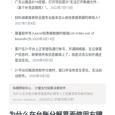
广东公路造价18定额，打开项目提示“无法打开数据文件…
（某个补充定额库）”。
2022年7月13日
材料调差报表和全国专业版本怎么修改表眉表脚的审核人？
2021年1月8日
算量软件导入excel到表格数据时报错List index out of
bounds (5)
2020年9月14日
客户在Z+平台上正常登陆通行账号，开通网络版，在记录客
户信息时，即使将所有信息都填上了，但是点击立刻开通还
是没反应。
2020年9月3日
Z+平台切换其他软件分类时，窗口并没有发生变化，无法启
动软件。
2020年9月3日
纵横帮助中心
/
计量支付结算决算软件
/
为什么在台账分解界面使用右键导入工程量清单功能时弹出
Access violation … 00000022.的错误提示呢？
为什么在台账分解界面使用右键