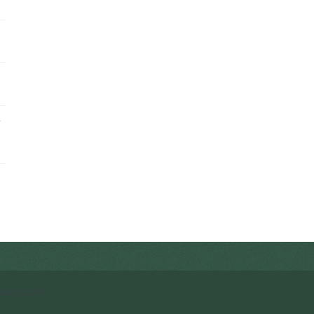
客
启
4032472号