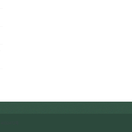
客
启
4032472号