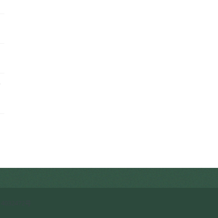
客
启
4032472号