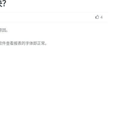
决？
4
原因。
打开软件查看报表的字体即正常。