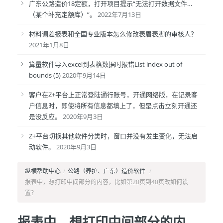
广东公路造价18定额，打开项目提示“无法打开数据文件…
（某个补充定额库）”。
2022年7月13日
材料调差报表和全国专业版本怎么修改表眉表脚的审核人？
2021年1月8日
算量软件导入excel到表格数据时报错List index out of
bounds (5)
2020年9月14日
客户在Z+平台上正常登陆通行账号，开通网络版，在记录客
户信息时，即使将所有信息都填上了，但是点击立刻开通还
是没反应。
2020年9月3日
Z+平台切换其他软件分类时，窗口并没有发生变化，无法启
动软件。
2020年9月3日
纵横帮助中心
/
公路（养护、广东）造价软件
/
报表中，想打印中间部分的内容，比如第20页到40页改如何设
置？
报表中，想打印中间部分的内