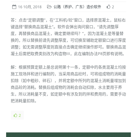
16 10月, 2018
公路（养护、广东）造价软件
2
答：点击“定额调整”，在“工料机/砼”窗口，选择原混凝土，鼠标右
键选择“替换商品混凝土”。软件会弹出询问窗口，“请先调整厚
度，再替换商品混凝土，确定要继续吗？”，因为混凝土是等量替
换的，所以替换前请先调整厚度，可切换至辅助定额窗口进行厚度
调整；如无需调整厚度则直接点击确定继续操作即可。替换商品混
凝土后需把取费类别改为构造物III，此在编制办法P8页即有说明。
解：根据预算定额上册总说明第十一条，定额中的各类混凝土均按
施工现场拌和进行编制的，当采用商品砼时，可将组成物的消耗量
扣除（如中粗砂、碎石），并将定额中所列的混凝土消耗量增加到
商品砼的消耗。替换后组成物的消耗会自动扣除，水主要用于养
生，所以消耗量不变，如定额中有涉及到的拌和费用的，需要手动
把消耗量扣除。
2