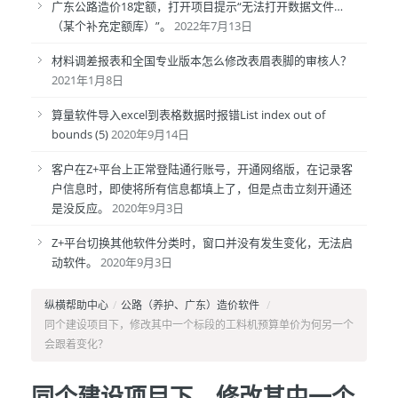
广东公路造价18定额，打开项目提示“无法打开数据文件…
（某个补充定额库）”。
2022年7月13日
材料调差报表和全国专业版本怎么修改表眉表脚的审核人？
2021年1月8日
算量软件导入excel到表格数据时报错List index out of
bounds (5)
2020年9月14日
客户在Z+平台上正常登陆通行账号，开通网络版，在记录客
户信息时，即使将所有信息都填上了，但是点击立刻开通还
是没反应。
2020年9月3日
Z+平台切换其他软件分类时，窗口并没有发生变化，无法启
动软件。
2020年9月3日
纵横帮助中心
/
公路（养护、广东）造价软件
/
同个建设项目下，修改其中一个标段的工料机预算单价为何另一个
会跟着变化？
同个建设项目下，修改其中一个