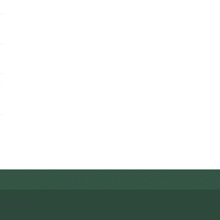
客
启
4032472号